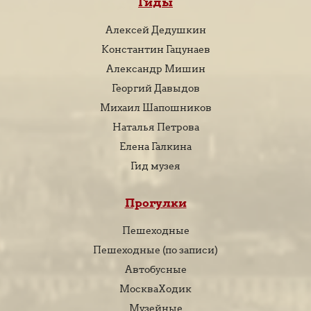
Гиды
Алексей Дедушкин
Константин Гацунаев
Александр Мишин
Георгий Давыдов
Михаил Шапошников
Наталья Петрова
Елена Галкина
Гид музея
Прогулки
Пешеходные
Пешеходные (по записи)
Автобусные
МоскваХодик
Музейные