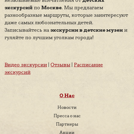
незабываемые впечатления от
детских
экскурсий
по
Москве
. Мы предлагаем
разнообразные маршруты, которые заинтересуют
даже самых любознательных детей.
Записывайтесь на
экскурсии в детские музеи
и
гуляйте по лучшим уголкам города!
Видео экскурсии
|
Отзывы
|
Расписание
экскурсий
О Нас
Новости
Пресса о нас
Партнеры
Акции