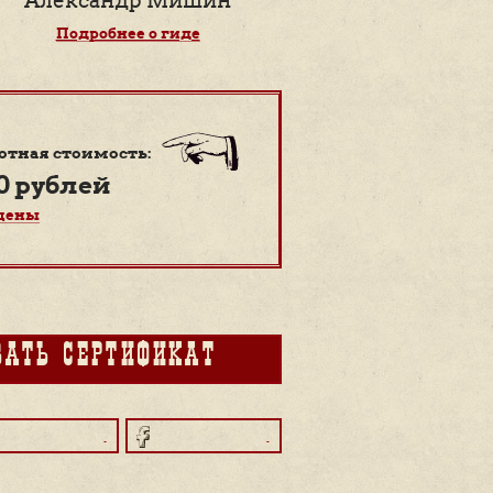
ность
чебных
ии кадетов
ёре Георгии
Проводит прогул
Александр Ми
Подробнее о гид