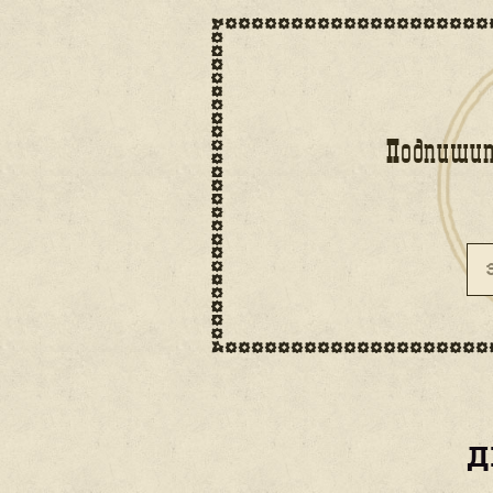
КАК ПОПА
Выбрать в
расписании
интересную для Ва
прогулку по городу