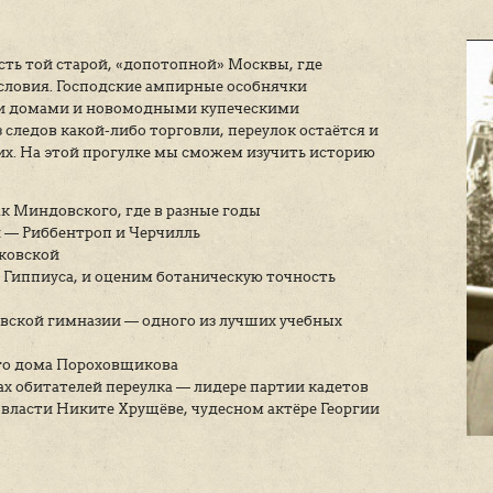
ок – это часть той старой, «допотопной» Москвы,
орянского сословия. Господские ампирные особняч
века доходными домами и новомодными купеческим
ктически без следов какой-либо торговли, переулок
власть имущих. На этой прогулке мы сможем изучи
лет, мы: