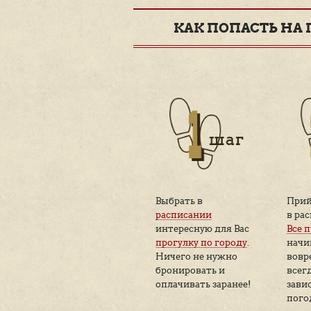
Ближа
14 а
Место встречи групп
на улице на выходе из 
(сокольническая линия)
Место окончания экскур