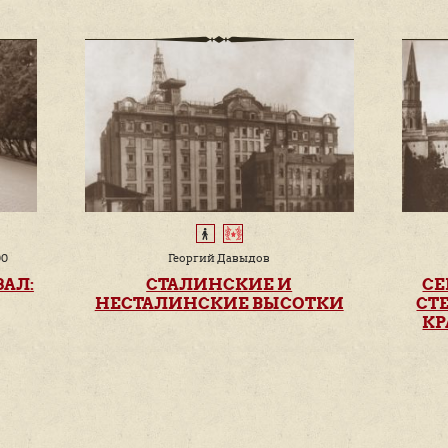
вовремя и проходят
которую он/она
всегда - вне
будет держать в
!
зависимости от
руках.
погодных.
ОСТАВАЙТЕСЬ 
Подпишитесь на рассылку расписа
электронной 