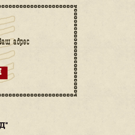
ОТЗЫВЫ
ЧАСТЫЕ ВОПРО
 Вы
Оплатить гиду
Наслаждайте
стоимость участия
прогулкой!
у
в прогулке.
Прогулка обы
длится 2-2,5 ч