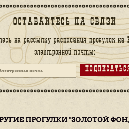
СТЬ НА ПРОГУЛКУ?
ГАЛЕРЕЯ
Прийти в указанное
Подойти к
гиду
.
в расписании время.
сможете его/ее
с
Все прогулки
узнать по буклет
.
начинаются
МоскваХод,