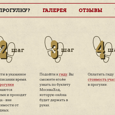
йшая дата:
Продолжитель
вгуста в 15:00
2 часа
ы:
станции метро Кропоткинская
, выход на Гоголевский бульвар
сии: Гагаринский пер.