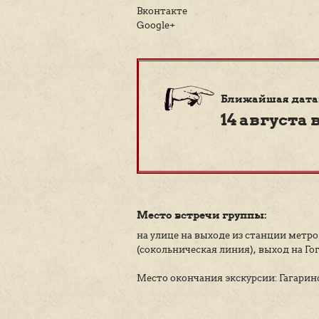
увидим неоклассич
останавливались з
узнаем о переулке
оценим фасад дома
изображения ирисо
остановимся около
заведений царской
посмотрим на фаса
поговорим о таких 
Павле Милюкове, о
Вицине
Facebook
Twitter
Вконтакте
Google+