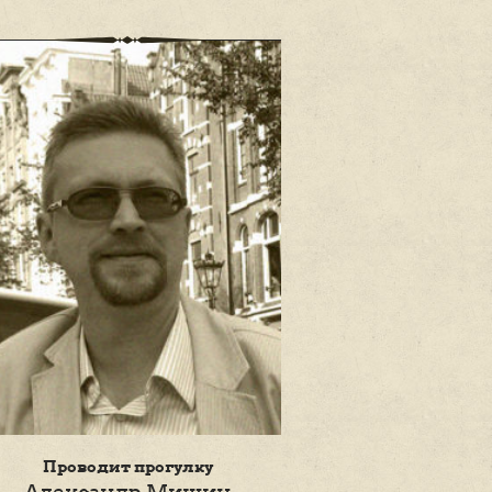
 где
ки
и
 остаётся и
ть историю