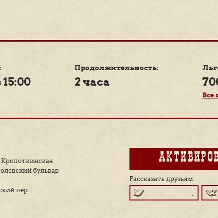
еский особняк Миндовского, где в разные годы
аклятые враги — Риббентроп и Черчилль
 Матроны Московской
 архитектора Гиппиуса, и оценим ботаническую точ
в на фасаде
 Медведниковской гимназии — одного из лучших у
 России
д деревянного дома Пороховщикова
разных судьбах обитателей переулка — лидере парт
тставнике от власти Никите Хрущёве, чудесном акт