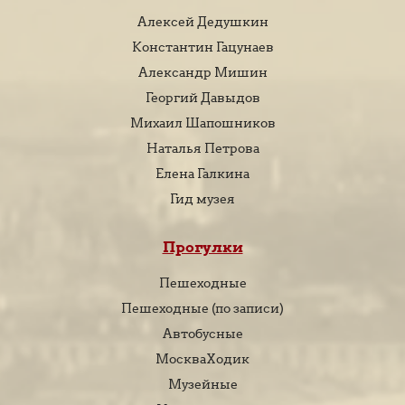
Алексей Дедушкин
Константин Гацунаев
Александр Мишин
Георгий Давыдов
Михаил Шапошников
Наталья Петрова
Елена Галкина
Гид музея
Прогулки
Пешеходные
Пешеходные (по записи)
Автобусные
МоскваХодик
Музейные