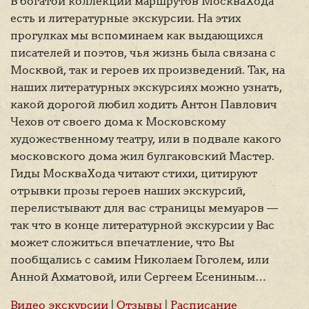
В богатой коллекции маршрутов МоскваХода
есть и литературные экскурсии. На этих
прогулках мы вспоминаем как выдающихся
писателей и поэтов, чья жизнь была связана с
Москвой, так и героев их произведений. Так, на
наших литературных экскурсиях можно узнать,
какой дорогой любил ходить Антон Павлович
Чехов от своего дома к Московскому
художественному театру, или в подвале какого
московского дома жил булгаковский Мастер.
Гиды МоскваХода читают стихи, цитируют
отрывки прозы героев наших экскурсий,
перелистывают для вас страницы мемуаров —
так что в конце литературной экскурсии у Вас
может сложиться впечатление, что Вы
пообщались с самим Николаем Гоголем, или
Анной Ахматовой, или Сергеем Есениным…
Видео экскурсии
|
Отзывы
|
Расписание