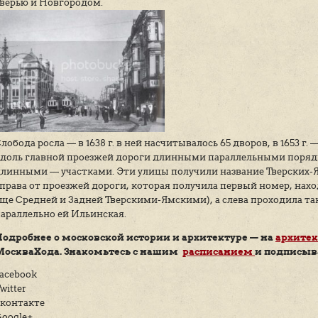
Ямские слободы начали образовываться 
вынуждены обратить внимание на возр
Первые сведения о ямщиках появляются 
Деревянного города, у его Тверских во
была ямская гоньба — доставка почты и
Тверью и Новгородом.