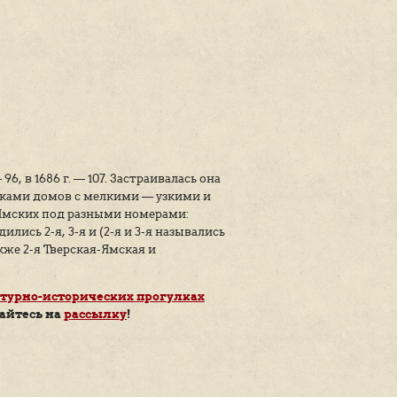
в конце XVI столетия, когда московские власти бы
астающую необходимость связывать большую страну
во времена Бориса Годунова, он поселил за предел
рот, целую слободу ямщиков, тяглом (повинностью) 
 царских гонцов по важной дороге, соединяющей ст