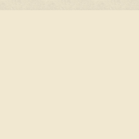
Индивиду
Сертифика
без разрешения запрещено.