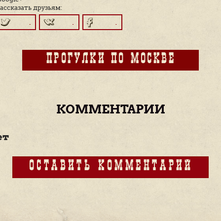
Слобода росла — в 1638 г. в ней насчитывал
вдоль главной проезжей дороги длинн
длинными — участками. Эти улицы пол
справа от проезжей дороги, которая полу
еще Средней и Задней Тверскими-Ямским
параллельно ей Ильинская.
Подробнее о московской истории и а
МоскваХода. Знакомьтесь с нашим
р
Facebook
Twitter
Вконтакте
Google+
Рассказать друзьям: