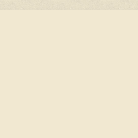
альные
ты