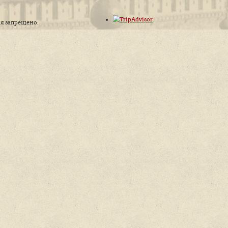
Расписание
Гиды
Прогулк
Алексей Дедушкин
Пешеходн
Константин Гацунаев
Пешеходны
Александр Мишин
записи)
Георгий Давыдов
Автобусны
Михаил
МоскваХо
Шапошников
Музейные
Наталья Петрова
Интерьерн
Елена Галкина
Выездные
Гид музея
Онлайн-ле