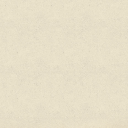
ось 65 дворов, в 1653 г. — 96, в 1686 г. — 107. Застра
ыми параллельными порядками домов с мелкими — 
учили название Тверских-Ямских под разными номе
чила первый номер, находились 2-я, 3-я и (2-я и 3-я
и), а слева проходила также 2-я Тверская-Ямская и
рхитектуре — на
архитектурно-исторических пр
асписанием
и подписывайтесь на
рассылку
!