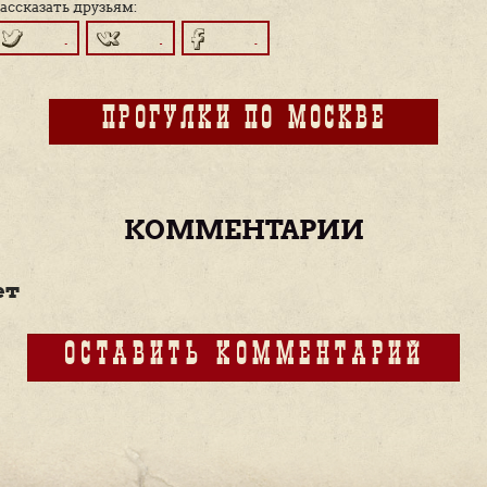
готовальней для черчения и прочих тов
школьниками, готовиться к учебному го
Рядом с «Самоцветами» находился мага
— легенда Арбата, магазины «Диета», 
колбасы и кондитерский отдел со вкусн
Подробнее о жизни москвичей в про
быта
. Знакомьтесь с нашим
расписа