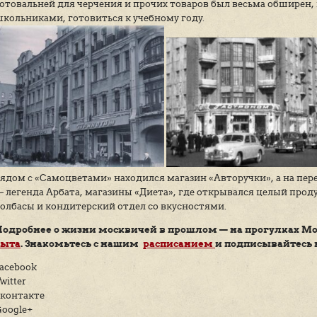
На Арбате, в магазине,
За окном устроен сад.
Там летает голубь синий,
Снегири в саду свистят.
Магазин Школьник имел вход с угла, че
канцелярских было немного, а здесь ас