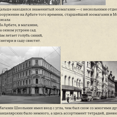
Смоленский гастроном был один из самы
ассортимент был весьма широким.
Дальше находился знаменитый зоомагаз
сооружение на Арбате того времени, ст
писала: