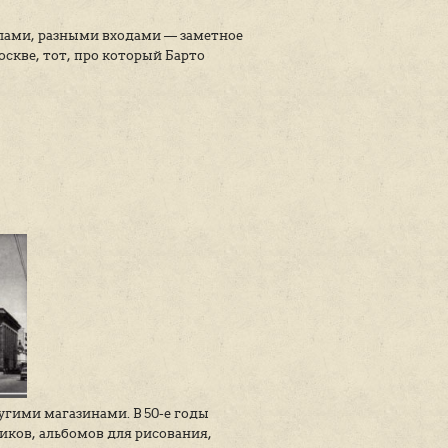
х лучших магазинов тех лет. Работал магазин допо
ин — с несколькими отделами, разными входами —
аршейший зоомагазин в Москве, тот, про который Б