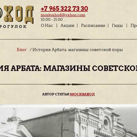
+7 965 322 73 
moskvahod@yahoo.c
10:00 - 21:00
О Нас
Акции
Блог
/ История Арбата: магаз
ИСТОРИЯ АРБАТА: МАГАЗИ
АВТОР СТАТЬИ
МОСК