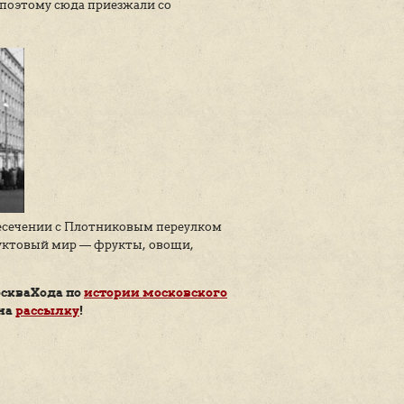
м был схож со многими другими магазинами. В 50-е
сортимент тетрадей, дневников, альбомов для рисов