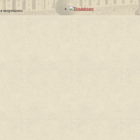
ОСТАВИТЬ КОМ
Расписание
Гиды
Прогулк
Алексей Дедушкин
Пешеходн