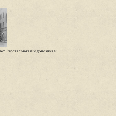
чной улицей, ничем не выделявшиеся среди остальны
ак обычных книжных и продуктовых, так и довольно
ервы», «Авторучки».