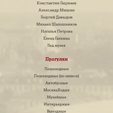
Константин Гацунаев
Александр Мишин
Георгий Давыдов
Михаил Шапошников
Наталья Петрова
Елена Галкина
Гид музея
Прогулки
Пешеходные
Пешеходные (по записи)
Автобусные
МоскваХодик
Музейные
Интерьерные
Выездные