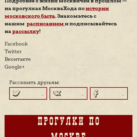
Подробнее о жизни москвичей в прошлом —
на прогулках МоскваХода по
истории
московского быта
. Знакомьтесь с
нашим
расписанием
и подписывайтесь
на
рассылку
!
Facebook
Twitter
Вконтакте
Google+
Рассказать друзьям:
ПРОГУЛКИ ПО