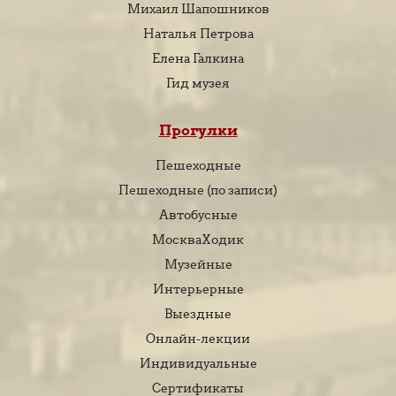
Михаил Шапошников
Наталья Петрова
Елена Галкина
Гид музея
Прогулки
Пешеходные
Пешеходные (по записи)
Автобусные
МоскваХодик
Музейные
Интерьерные
Выездные
Онлайн-лекции
Индивидуальные
Сертификаты