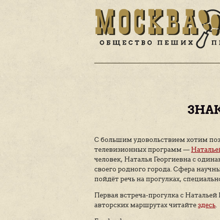
С большим удовольстви
телевизионных програ
человек, Наталья Георг
своего родного города.