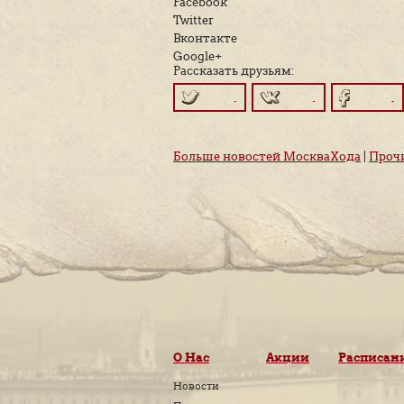
пойдёт речь на прогулк
Первая встреча-прогулк
авторских маршрутах ч
Facebook
Twitter
Вконтакте
Google+
Рассказать друзьям:
Больше новостей Моск