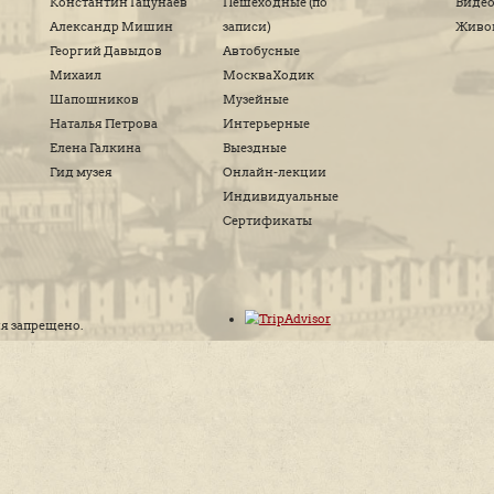
Расписание
Гиды
Прогулк
Алексей Дедушкин
Пешеходн
Константин Гацунаев
Пешеходны
Александр Мишин
записи)
Георгий Давыдов
Автобусны
Михаил
МоскваХо
Шапошников
Музейные
Наталья Петрова
Интерьерн
Елена Галкина
Выездные
Гид музея
Онлайн-ле
Индивиду