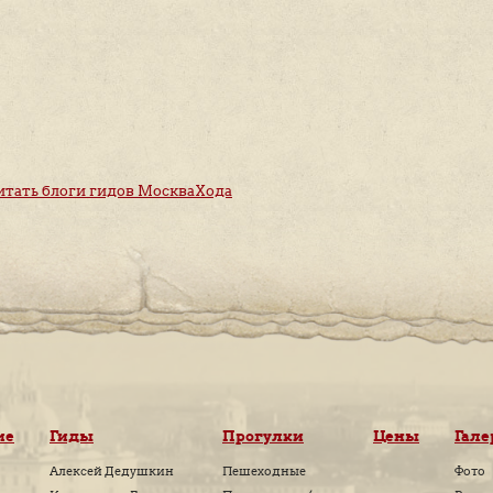
ах, специально разработанных для МоскваХода.
а с Натальей Георгиевной — «
Где и как учились в Мо
итайте
здесь
.
ваХода
|
Прочитать блоги гидов МоскваХода