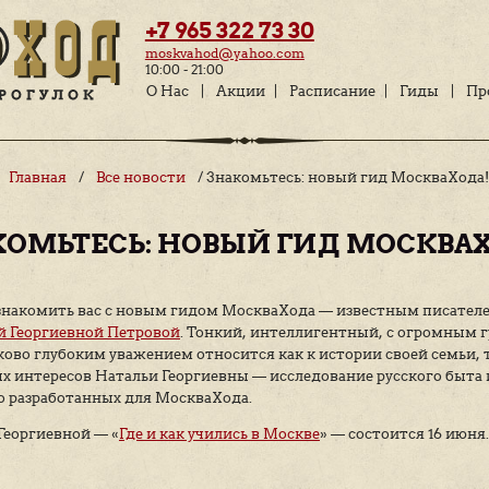
+7 965 322 73 
moskvahod@yahoo.c
10:00 - 21:00
О Нас
Акции
Главная
/
Все новости
/ Знакомьтес
ЗНАКОМЬТЕСЬ: НОВЫЙ 
ем хотим познакомить вас с новым гидом МоскваХо
мм —
Натальей Георгиевной Петровой
. Тонкий, инт
иевна с одинаково глубоким уважением относится ка
 Сфера научных интересов Натальи Георгиевны — исс